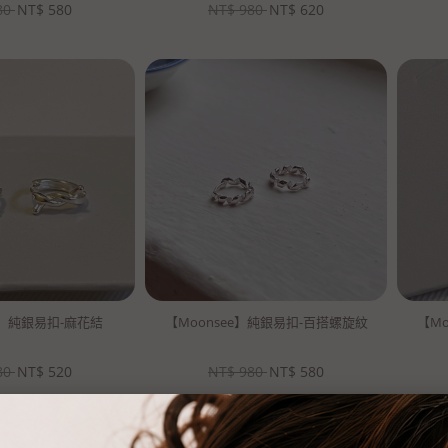
80
NT$
580
NT$
980
NT$
620
e】純銀易扣-麻花結
【Moonsee】純銀易扣-百搭螺旋紋
【M
80
NT$
520
NT$
980
NT$
580