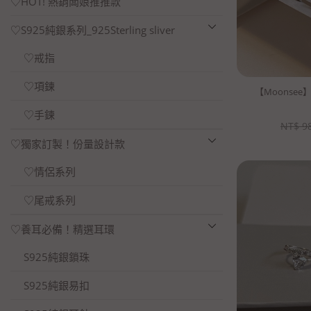
♡HOT! 熱銷闆娘推推款
♡S925純銀系列_925Sterling sliver
♡戒指
♡項鍊
【Moonse
♡手鍊
NT$
9
♡獨家訂製！份量設計款
♡情侶系列
♡尾戒系列
♡養耳必備！精選耳環
S925純銀鎖珠
S925純銀易扣