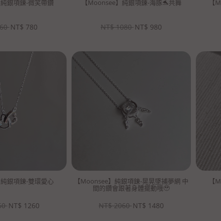
e】純銀項鍊-微笑帶鑽
【Moonsee】純銀項鍊-海豚🐬共舞
【M
60
NT$
780
NT$
1080
NT$
980
e】純銀項鍊-雙環愛心
【Moonsee】純銀項鍊-晃晃墜捕夢網 中
【M
間的鑽會跟著身體擺動哦🥹
60
NT$
1260
NT$
2060
NT$
1480