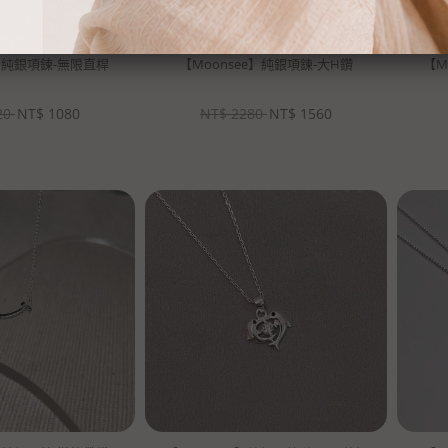
e】純銀項鍊-無限直桿
【Moonsee】純銀項鍊-大H鑽
【M
20
NT$
1080
NT$
2280
NT$
1560