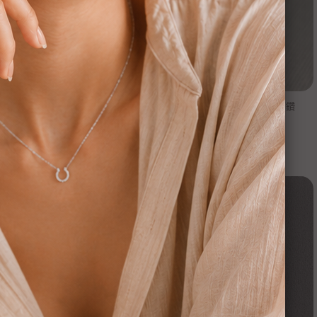
nsee】純銀項鍊-主君的太陽 也有
【Moonsee】純銀項鍊-圓筒滿鑽
同款耳針可搭一套👍🏻
NT$
1160
NT$
980
NT$
1720
NT$
1380