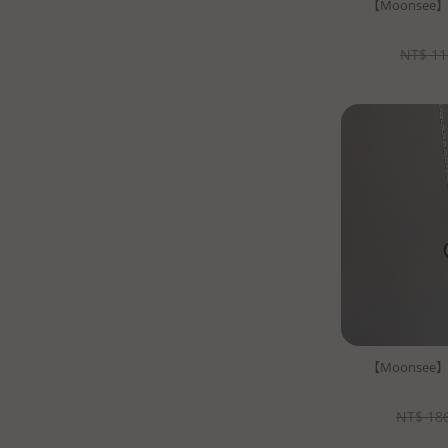
【Moonse
NT$
11
【Moonse
NT$
18