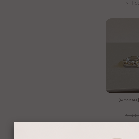
NT$
9
【Moonse
NT$
8