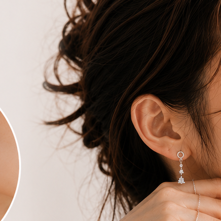
】純銀易扣-百搭愛心鑽
【Moonsee】純銀易扣-心跳雙鑽 適合耳
【M
骨配戴
80
NT$
680
NT$
880
NT$
620