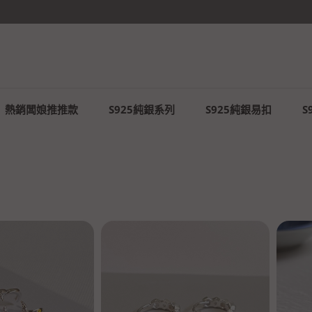
你未必光芒萬丈，但你溫暖有光✨
熱銷闆娘推推款
S925純銀系列
S925純銀易扣
S