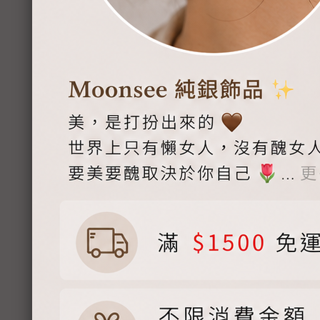
【Moonse
NT$
9