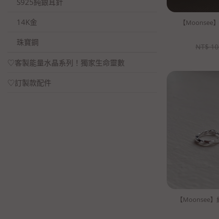
S925純銀耳針
14K金
【Moonse
珠寶鋼
NT$
10
♡客製能量水晶系列！獨家生命靈數
♡訂製款配件
【Moonsee