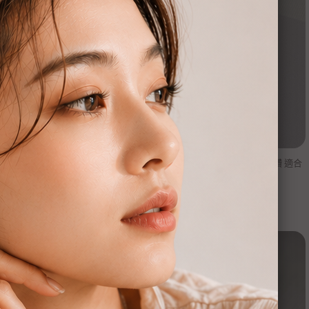
oonsee】純銀易扣-百搭麻花捲
【Moonsee】純銀易扣-垂吊小圓鑽 適合
耳骨配戴
NT$
980
NT$
580
NT$
980
NT$
680