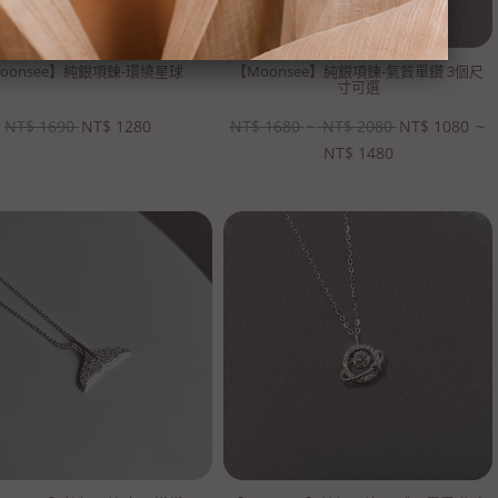
oonsee】純銀項鍊-環繞星球
【Moonsee】純銀項鍊-氣質單鑽 3個尺
寸可選
NT$
1690
NT$
1280
NT$
1680
~
NT$
2080
NT$
1080
~
NT$
1480