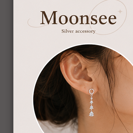
【Moonsee
NT$
9