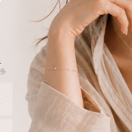
e】純銀易扣-花花鑽
【Moonsee】純銀項鍊-微笑鑲鑽
【Moo
80
NT$
620
NT$
1460
NT$
1080