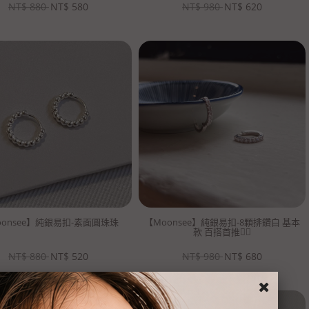
NT$
880
NT$
580
NT$
980
NT$
620
oonsee】純銀易扣-素面圓珠珠
【Moonsee】純銀易扣-8顆排鑽白 基本
款 百搭首推👍🏻
NT$
880
NT$
520
NT$
980
NT$
680