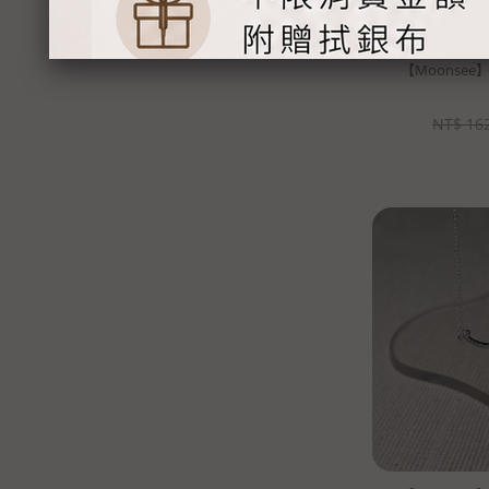
【Moonse
NT$
16