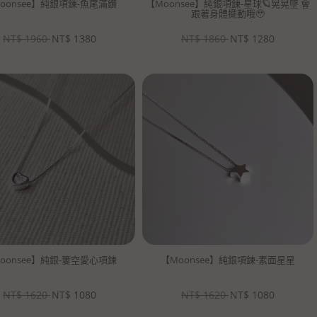
oonsee】純銀項鍊-魚尾滿鑽
【Moonsee】純銀項鍊-星球🪐晃晃墜 會
跟著身體擺動哦🥹
NT$
1960
NT$
1380
NT$
1860
NT$
1280
oonsee】純銀-簍空愛心項鍊
【Moonsee】純銀項鍊-素面星星
NT$
1620
NT$
1080
NT$
1620
NT$
1080