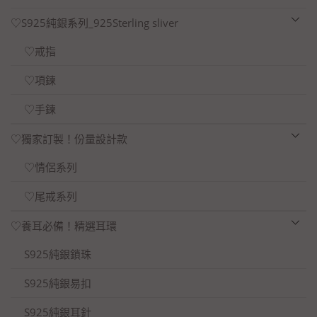
♡S925純銀系列_925Sterling sliver
♡戒指
♡項鍊
♡手鍊
♡獨家訂製！份量設計款
♡情侶系列
♡尾戒系列
♡養耳必備！精選耳環
S925純銀鎖珠
S925純銀易扣
S925純銀耳針