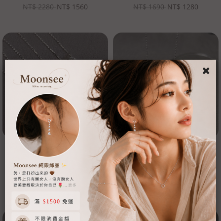
NT$
2280
NT$
1560
NT$
1690
NT$
1280
【Moonsee】純銀項鍊-氣質單鑽 3
【Moonsee】純銀項鍊-微笑帶鑽
個尺寸可選
NT$
1680
~
NT$
2080
NT$
NT$
1160
NT$
780
1080
~
NT$
1480