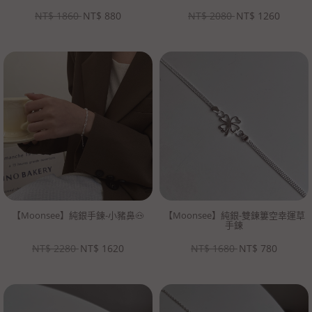
NT$
1860
NT$
880
NT$
2080
NT$
1260
【Moonsee】純銀手鍊-小豬鼻🐽
【Moonsee】純銀-雙鍊簍空幸運草
手鍊
NT$
2280
NT$
1620
NT$
1680
NT$
780