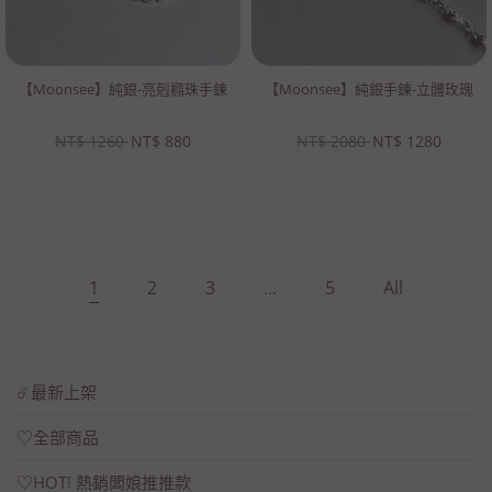
【Moonsee】純銀-亮剋橢珠手鍊
【Moonsee】純銀手鍊-立體玫瑰
NT$
1260
NT$
880
NT$
2080
NT$
1280
1
2
3
5
All
...
☄️最新上架
♡全部商品
♡HOT! 熱銷闆娘推推款