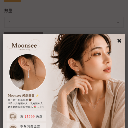
數量
加入購物車
商品詳情
⚠️可下單商品皆為現貨！現貨下標3-5工作天可收到。
▪ 商品名稱: 純銀-易扣8顆小閃閃(對)
▪ 商品材質: s925純銀
▪ 產地: 韓國
▪ 商品貨況: 賣場為現貨制度，下標後2-4工作天內出貨。
預計3-5天送達。