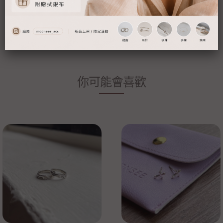
▪ 有把耳針款改成耳夾式需求的客人，下標時請務必備註改夾唷！
▪ 耳環改夾、飾品長度調整等等...均屬於客製化服務範圍，不適用於
七天鑑賞期規範，謝謝！
你可能會喜歡