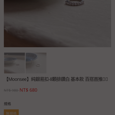
【Moonsee】純銀易扣-8顆排鑽白 基本款 百搭首推👍🏻
NT$
680
NT$
980
規格
無規格