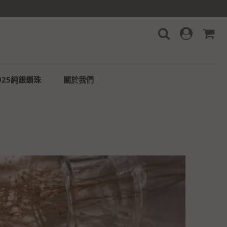
925純銀鎖珠
關於我們