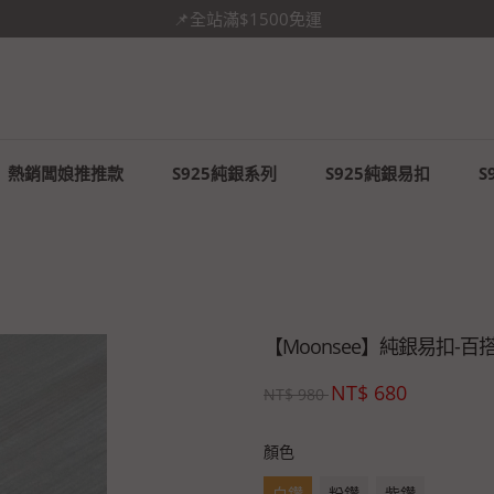
你未必光芒萬丈，但你溫暖有光✨
熱銷闆娘推推款
S925純銀系列
S925純銀易扣
S
【Moonsee】純銀易扣-百
NT$
680
NT$
980
顏色
白鑽
粉鑽
紫鑽