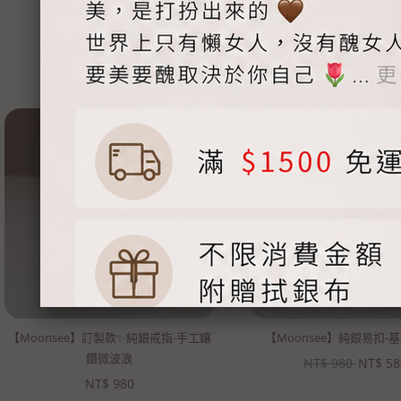
【Moonsee】訂製款✨純銀戒指-手工鑲
【Moonsee】純銀易扣-
鑽微波浪
NT$
980
NT$
58
NT$
980