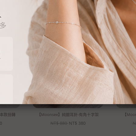
你可能會喜歡
基本款扭轉
【Moonsee】純銀耳針-有角十字架
【Moo
0
NT$
880
NT$
380
N