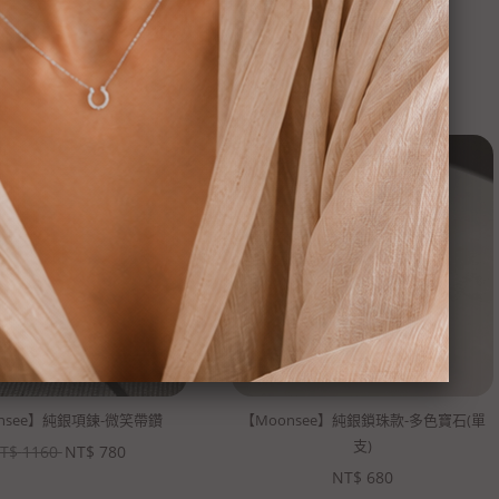
nsee】純銀項鍊-微笑帶鑽
【Moonsee】純銀鎖珠款-多色寶石(單
支)
T$
1160
NT$
780
NT$
680