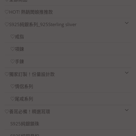
♡HOT! 熱銷闆娘推推款
♡S925純銀系列_925Sterling sliver
♡戒指
♡項鍊
♡手鍊
♡獨家訂製！份量設計款
♡情侶系列
♡尾戒系列
♡養耳必備！精選耳環
S925純銀鎖珠
S925純銀易扣