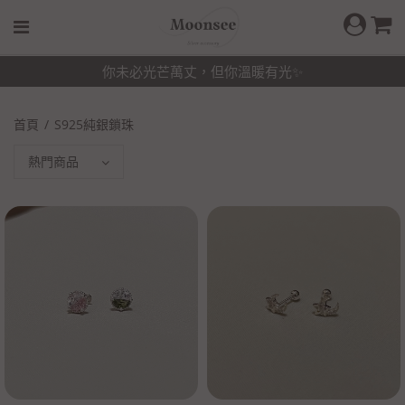
你未必光芒萬丈，但你溫暖有光✨
首頁
S925純銀鎖珠