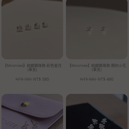
【Moonsee】純銀鎖珠款-彩色星月
【Moonsee】純銀鎖珠款-簡約小花
(單支)
(單支)
NT$
980
NT$
580
NT$
880
NT$
480