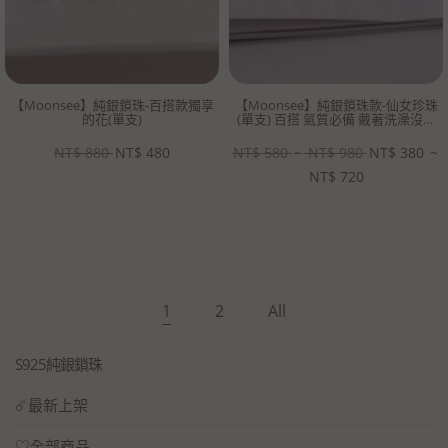
【Moonsee】純銀鎖珠-百搭款獨享
【Moonsee】純銀鎖珠款-仙女珍珠
的花(單支)
(單支) 百搭 氣質必備 戴著洗澡沒問
題👍🏻
NT$
880
NT$
480
NT$
580
~
NT$
980
NT$
380
~
NT$
720
1
2
All
S925純銀鎖珠
☄️最新上架
♡全部商品