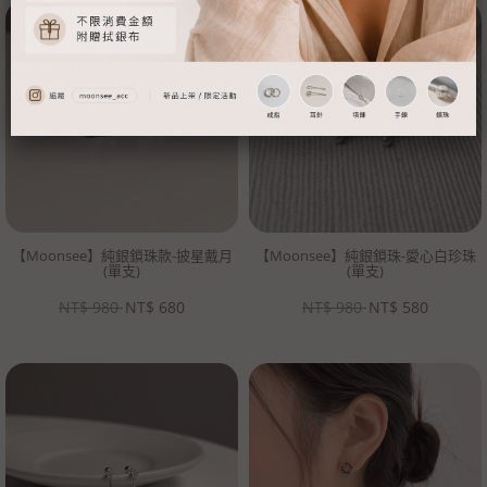
【Moonsee】純銀鎖珠款-披星戴月
【Moonsee】純銀鎖珠-愛心白珍珠
(單支)
(單支)
NT$
980
NT$
680
NT$
980
NT$
580