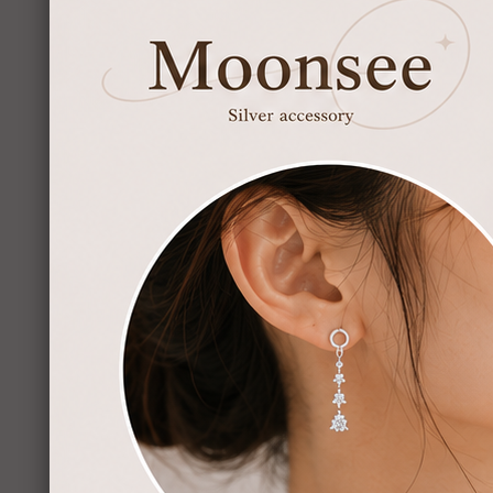
【Moonsee】
NT$
8