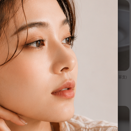
onsee】純銀鎖珠款-心電閃亮(單
【Moonsee】純銀鎖珠款-貓頭鷹(單支)
支)
NT$
980
NT$
580
NT$
980
NT$
480