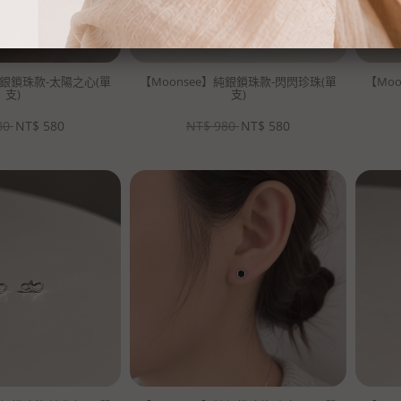
純銀鎖珠款-太陽之心(單
【Moonsee】純銀鎖珠款-閃閃珍珠(單
【Mo
支)
支)
80
NT$
580
NT$
980
NT$
580