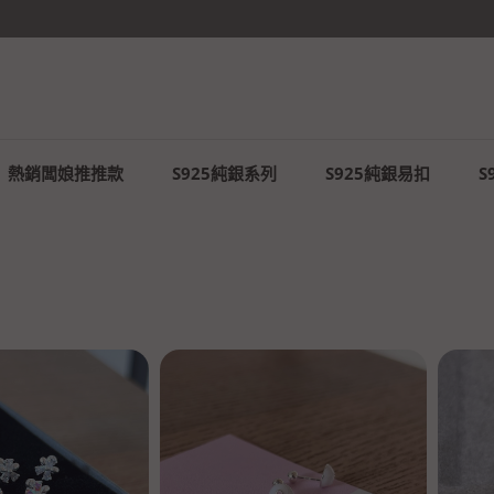
你未必光芒萬丈，但你溫暖有光✨
熱銷闆娘推推款
S925純銀系列
S925純銀易扣
S