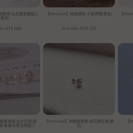
純銀鎖珠-仙女雙漸層愛心
【Moonsee】純銀鎖珠-小兔帶鑽(單支)
【Moo
(單支)
80
NT$
680
NT$
880
NT$
520
純銀鎖珠款-仙女珍珠(單
【Moonsee】純銀鎖珠款-麻花邊珍珠(單
【M
備 戴著洗澡沒問題👍🏻
支)