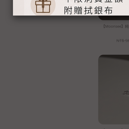
【Moonsee】
NT$
9