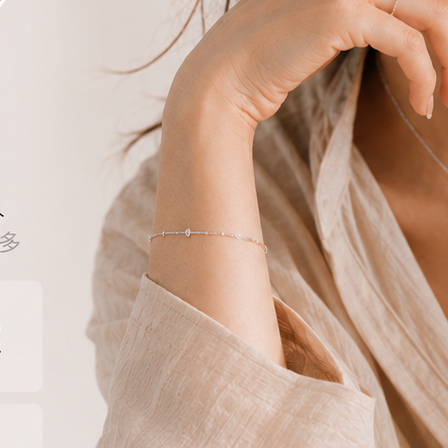
純銀鎖珠-山茶花朵(單支)
【Moonsee】純銀鎖珠款-麻花圈(單支)
【Moo
80
NT$
480
NT$
680
NT$
380