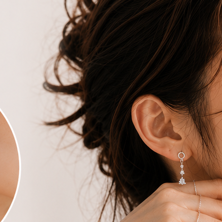
純銀鎖珠-雙簍空愛心(單
【Moonsee】純銀鎖珠-扶桑花朵(單支)
【Mo
支)
80
NT$
480
NT$
880
NT$
480