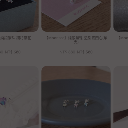
e】純銀鎖珠-獨特鑽花
【Moonsee】純銀鎖珠-造型圓凹心(單
【Mo
支)
80
NT$
680
NT$
880
NT$
580