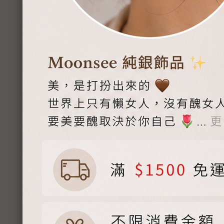
【Moonsee】
NT$
8