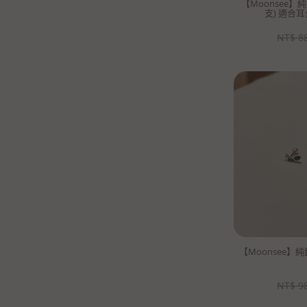
【Moonsee】
支) 適合
NT$
8
【Moonsee】
NT$
9