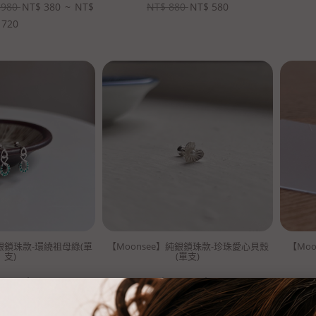
980
NT$
380
~
NT$
NT$
880
NT$
580
720
純銀鎖珠款-環繞祖母綠(單
【Moonsee】純銀鎖珠款-珍珠愛心貝殼
【Mo
支)
(單支)
80
NT$
680
NT$
880
NT$
480