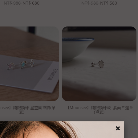
NT$
980
NT$
680
NT$
980
NT$
580
onsee】純銀鎖珠-星空圍單鑽(單
【Moonsee】純銀鎖珠款- 素面幸運草
支)
(單支)
NT$
980
NT$
680
NT$
680
NT$
380