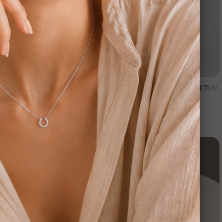
nsee】純銀鎖珠-空心花瓣(單支)
【Moonsee】純銀鎖珠款-彩色小皇冠(單
支)
NT$
880
NT$
480
NT$
880
NT$
480