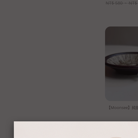
NT$
580
~
NT$
【Moonsee】
NT$
9