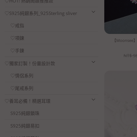
♡HOT! 熱銷闆娘推推款
♡S925純銀系列_925Sterling sliver
♡戒指
♡項鍊
【Moonse
♡手鍊
NT$
9
♡獨家訂製！份量設計款
♡情侶系列
♡尾戒系列
♡養耳必備！精選耳環
S925純銀鎖珠
S925純銀易扣