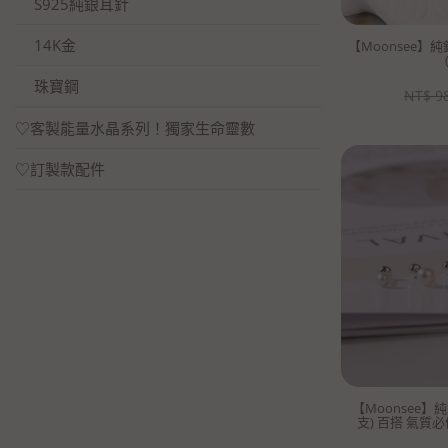
S925純銀耳針
14K金
【Moonsee】
珠寶鋼
NT$
9
♡客製能量水晶系列！獨家生命靈數
♡訂製款配件
【Moonsee】
支) 百搭 氣質必