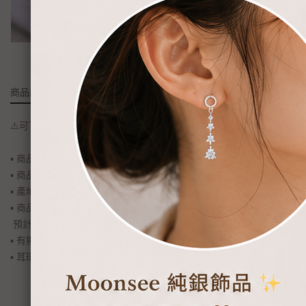
商品詳情
⚠️可下單商品皆為現貨！現貨下標3-5工作天可收到。
▪ 商品名稱: 有角十字架耳針
▪ 商品材質: s925純銀
▪ 產地: 韓國
▪ 商品貨況: 賣場為現貨制度，下標後2-4工作天內出貨。
預計3-5天送達。
▪ 有把耳針款改成耳夾式需求的客人，下標時請務必備註改夾唷！
▪ 耳環改夾、飾品長度調整等等...均屬於客製化服務範圍，不適用於