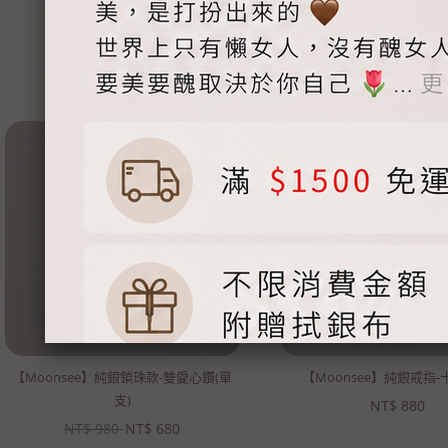
【Moonsee】純銀鎖珠款-雙愛心鑽(單
【Moonsee】純銀戒指
支)
NT$
880
NT$
980
NT$
680