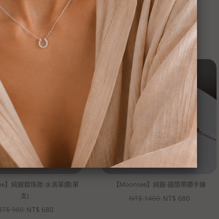
see】純銀鎖珠款-水滴單鑽(單
【Moonsee】純銀-圓筒帶鑽手鍊
支)
NT$
1460
NT$
680
NT$
980
NT$
680