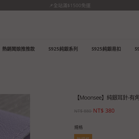
你未必光芒萬丈，但你溫暖有光✨
熱銷闆娘推推款
S925純銀系列
S925純銀易扣
S
【Moonsee】純銀耳針-有
NT$
380
NT$
880
規格
無規格