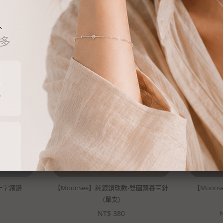
你可能會喜歡
-十字鑲鑽
【Moonsee】純銀鎖珠款-雙圓頭養耳針
【Moon
(單支)
NT$
380