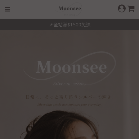
你未必光芒萬丈，但你溫暖有光✨