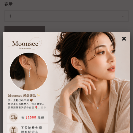
數量
加入購物車
商品詳情
⚠️可下單商品皆為現貨！現貨下標3-5工作天可收到。
▪ 商品名稱: 純銀-易扣葉子帶鑽(對)
▪ 商品材質: s925純銀
▪ 產地: 韓國
▪ 商品貨況: 賣場為現貨制度，下標後2-4工作天內出貨。
預計3-5天送達。
▪ 有把耳針款改成耳夾式需求的客人，下標時請務必備註改夾唷！